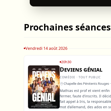
autour de lui
l'ombre, des 
audace, leur 
écrite d’avan
Prochaines séances
Vendredi 14 août 2026
20h30
Deviens génial
COMÉDIE · TOUT PUBLIC
Chapelle des Pénitents Rouges ·
Mathias est prof et vient enfin
fermer, faute d’inscrits. Il dé
fait appel à Iris, la responsab
mot d’allemand, des ados en so