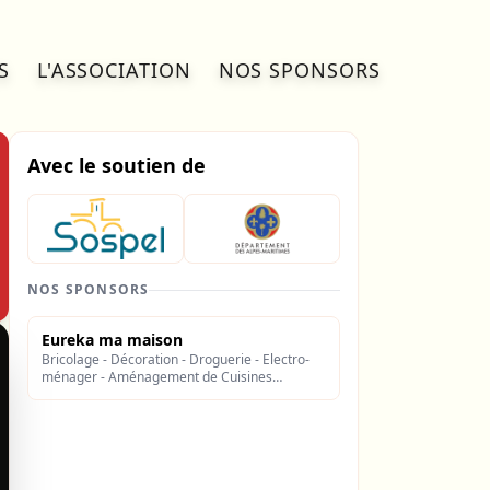
S
L'ASSOCIATION
NOS SPONSORS
Avec le soutien de
NOS SPONSORS
Eureka ma maison
Bricolage - Décoration - Droguerie - Electro-
ménager - Aménagement de Cuisines
Le Coin-Caillerie
: Bricolage, jardinage,
quincaillerie
Arcad'O
: Cadeau, jouets, souvenirs,
papeterie, photo
Eureka
: Tout pour la maison