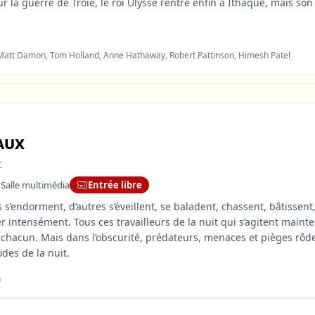
r la guerre de Troie, le roi Ulysse rentre enfin à Ithaque, mais so
 Matt Damon, Tom Holland, Anne Hathaway, Robert Pattinson, Himesh Patel
aux
C
 Salle multimédia
Entrée libre
s s’endorment, d’autres s’éveillent, se baladent, chassent, bâtissen
ver intensément. Tous ces travailleurs de la nuit qui s’agitent mai
 chacun. Mais dans l’obscurité, prédateurs, menaces et pièges rôd
des de la nuit.
n