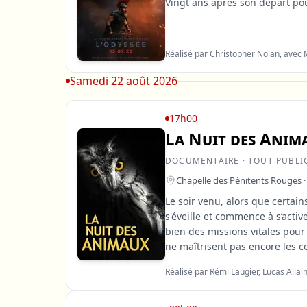
Vingt ans après son départ pou
Réalisé par Christopher Nolan, avec
Samedi 22 août 2026
17h00
La Nuit des Anim
DOCUMENTAIRE · TOUT PUBLI
Chapelle des Pénitents Rouges ·
Le soir venu, alors que certain
s'éveille et commence à s’acti
bien des missions vitales pour
ne maîtrisent pas encore les co
Réalisé par Rémi Laugier, Lucas Allai