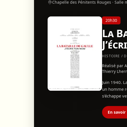
Chapelle des Pénitents Rouges · Salle 
20h30
La Ba
J’éc
HISTOIRE / 
Réalisé par 
Thierry Lher
Juin 1940. La
un homme ref
s'échappe ver
Sans armée, s
France, sa Fr
En savoir
convaincre l
perdue. La ré