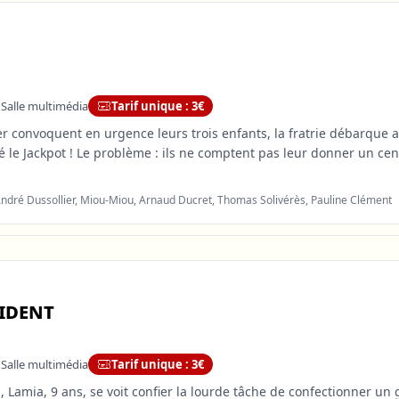
 Salle multimédia
Tarif unique : 3€
r convoquent en urgence leurs trois enfants, la fratrie débarque a
hé le Jackpot ! Le problème : ils ne comptent pas leur donner un ce
ndré Dussollier, Miou-Miou, Arnaud Ducret, Thomas Solivérès, Pauline Clément
sident
 Salle multimédia
Tarif unique : 3€
 Lamia, 9 ans, se voit confier la lourde tâche de confectionner un 