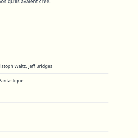
s qu’ils avaient créé.
ristoph Waltz, Jeff Bridges
 Fantastique