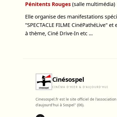
Pénitents Rouges
(salle multimédia) 
Elle organise des manifestations spéc
"SPECTACLE FILME CinéPathéLive" et en
à thème, Ciné Drive-In etc ...
Cinésospel
CINÉMA D'HIER & D'AUJOURD'HUI
Cinesospel.fr est le site officiel de l'associati
d'aujourd'hui à Sospel" (06).